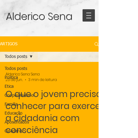
Alderico Sena
ARTIGOS
Todos posts
Todos posts
Alderico Sena Sena
Politica
23 de jun.
3 min de leitura
Etica
O que o jovem precisa
Cooperativismo
conhecer para exercer
Familia
Educação
a cidadania com
Aposentados
consciência
Cidadania