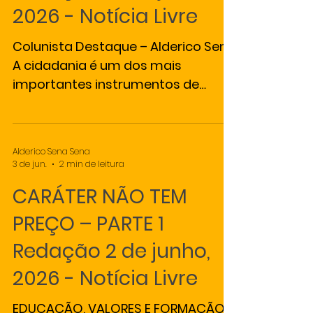
2026 - Notícia Livre
crises
Colunista Destaque – Alderico Sena
A cidadania é um dos mais
importantes instrumentos de
transformação social. O destino de
um país e as condições de vida de
sua população dependem, em
Alderico Sena Sena
grande parte, das decisões
3 de jun.
2 min de leitura
tomadas pelos governantes
CARÁTER NÃO TEM
eleitos pelo povo. O exercício da
cidadania exige responsabilidade,
PREÇO – PARTE 1
reflexão e participação consciente.
Redação 2 de junho,
Fanatismo e radicalismo não
contribuem para o fortalecimento
2026 - Notícia Livre
da democracia. Ao contrário,
EDUCAÇÃO, VALORES E FORMAÇÃO
enfraquecem o debate público e