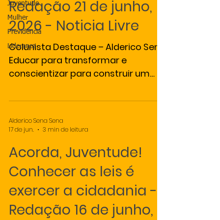
Redação 21 de junho,
Juventude
Mulher
2026 - Noticia Livre
Previdencia
Colunista Destaque – Alderico Sena
Lideranca
Educar para transformar e
conscientizar para construir um
Brasil melhor é dever de todos. Sem
educação e exercício da cidadania,
o futuro do Brasil torna-se
Alderico Sena Sena
imprevisível. Esse futuro está,
17 de jun.
3 min de leitura
sobretudo, nas mãos dos jovens. O
Acorda, Juventude!
Brasil enfrenta uma crise moral,
política e institucional. A sociedade
Conhecer as leis é
não suporta mais tantos casos de
exercer a cidadania -
corrupção. Diante desse cenário,
cabe uma reflexão: onde estão os
Redação 16 de junho,
movimentos sociais, Tribunais de