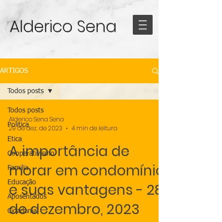
Alderico Sena
ARTIGOS
Todos posts
Todos posts
Alderico Sena Sena
Politica
29 de dez. de 2023
4 min de leitura
Etica
A importância de
Cooperativismo
morar em condomínio
Familia
Educação
e suas vantagens - 28
Aposentados
de dezembro, 2023
Cidadania