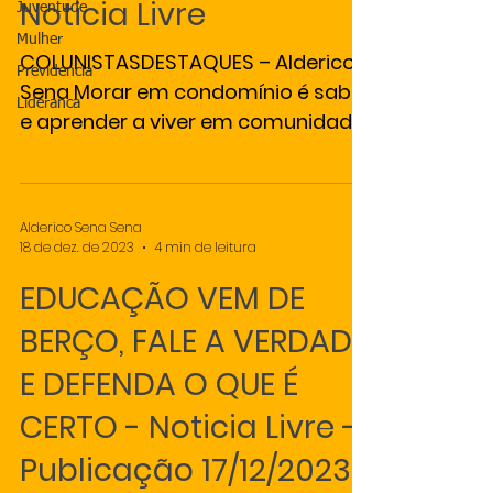
Noticia Livre
Juventude
Mulher
COLUNISTASDESTAQUES – Alderico
Previdencia
Sena Morar em condomínio é saber
Lideranca
e aprender a viver em comunidade
com educação, respeito e
harmonia,...
Alderico Sena Sena
18 de dez. de 2023
4 min de leitura
EDUCAÇÃO VEM DE
BERÇO, FALE A VERDADE
E DEFENDA O QUE É
CERTO - Noticia Livre -
Publicação 17/12/2023