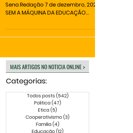
Sena Redação 7 de dezembro, 2023
SEM A MÁQUINA DA EDUCAÇÃO
PÚBLICA DE QUALIDADE NÃO HÁ
SOLUÇÃO! “A Câmara...
MAIS ARTIGOS NO NOTICIA ONLINE >
Categorias:
Todos posts
(542)
542 posts
Politica
(47)
47 posts
Etica
(5)
5 posts
Cooperativismo
(3)
3 posts
Familia
(4)
4 posts
Educação
(12)
12 posts