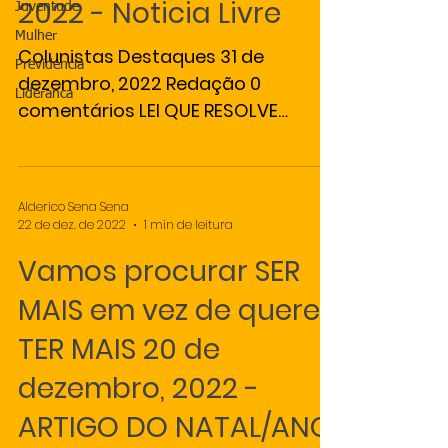
2022 - Noticia Livre
Juventude
Mulher
Colunistas Destaques 31 de
Previdencia
dezembro, 2022 Redação 0
Lideranca
comentários LEI QUE RESOLVE
MUITOS PROBLEMAS LEI-TURA!
“Ayrton Senna da Silva (1960...
Alderico Sena Sena
22 de dez. de 2022
1 min de leitura
Vamos procurar SER
MAIS em vez de querer
TER MAIS 20 de
dezembro, 2022 -
ARTIGO DO NATAL/ANO