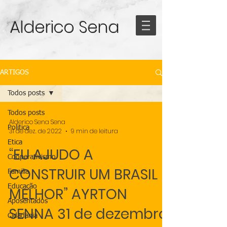
Alderico Sena
ARTIGOS
Todos posts
Todos posts
Alderico Sena Sena
Politica
31 de dez. de 2022
9 min de leitura
Etica
“EU AJUDO A
Cooperativismo
CONSTRUIR UM BRASIL
Familia
Educação
MELHOR” AYRTON
Aposentados
SENNA 31 de dezembro,
Cidadania