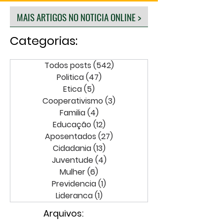
MAIS ARTIGOS NO NOTICIA ONLINE >
Categorias:
Todos posts
(542)
542 posts
Politica
(47)
47 posts
Etica
(5)
5 posts
Cooperativismo
(3)
3 posts
Familia
(4)
4 posts
Educação
(12)
12 posts
Aposentados
(27)
27 posts
Cidadania
(13)
13 posts
Juventude
(4)
4 posts
Mulher
(6)
6 posts
Previdencia
(1)
1 post
Lideranca
(1)
1 post
Arquivos: