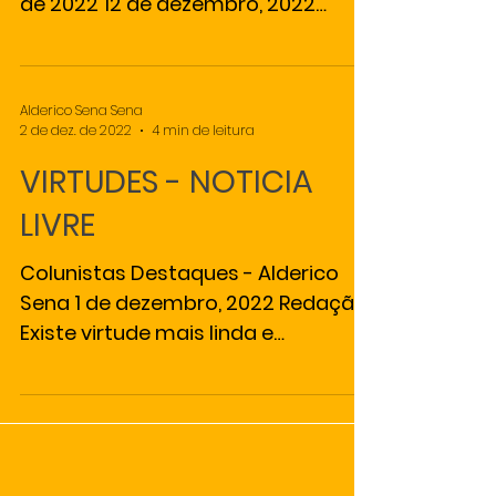
de 2022 12 de dezembro, 2022
Redação Quem Quer respeito se
respeita...
Alderico Sena Sena
2 de dez. de 2022
4 min de leitura
VIRTUDES - NOTICIA
LIVRE
Colunistas Destaques - Alderico
Sena 1 de dezembro, 2022 Redação
Existe virtude mais linda e
abençoada quando filhos e netos
dão a ...