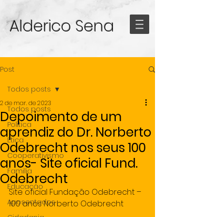
Alderico Sena
Post
Todos posts
2 de mar. de 2023
Todos posts
Depoimento de um
Politica
aprendiz do Dr. Norberto
Etica
Odebrecht nos seus 100
Cooperativismo
anos- Site oficial Fund.
Familia
Odebrecht
Educação
Site oficial Fundação Odebrecht – 
Aposentados
100 anos Norberto Odebrecht