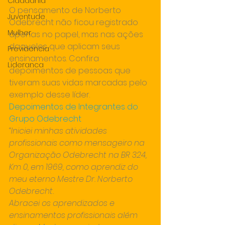
Cidadania
O pensamento de Norberto 
Juventude
Odebrecht não ficou registrado 
Mulher
apenas no papel, mas nas ações 
daqueles que aplicam seus 
Previdencia
ensinamentos. Confira 
Lideranca
depoimentos de pessoas que 
tiveram suas vidas marcadas pelo 
exemplo desse líder.
Depoimentos de Integrantes do 
Grupo Odebrecht
“Iniciei minhas atividades 
profissionais como mensageiro na 
Organização Odebrecht na BR 324, 
Km 0, em 1969, como aprendiz do 
meu eterno Mestre Dr. Norberto 
Odebrecht.
Abracei os aprendizados e 
ensinamentos profissionais além 