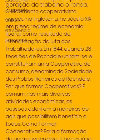
Cidadania
geração de trabalho e renda.
Juventude
O Movimento cooperativista 
nasceu na Inglaterra, no século XIX, 
Mulher
em pleno regime de economia 
Previdencia
liberal, como resultado da 
Lideranca
intensificação da luta dos 
Trabalhadores. Em 1844, quando 28 
tecelões de Rochdale uniram-se e 
constituíram uma Cooperativa de 
consumo, denominada Sociedade 
dos Probos Pioneiros de Rochdale. 
Por que formar Cooperativas? É 
comum, nas mais diversas 
atividades econômicas, as 
pessoas aderirem a maneiras de 
agir que possibilitem benefício a 
todos. Como Formar 
Cooperativas? Para a formação 
de uma cooperativa, é necessário 