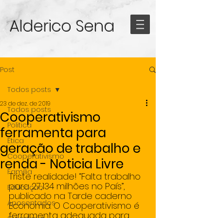
Alderico Sena
Post
Todos posts
23 de dez. de 2019
Todos posts
Cooperativismo
Politica
ferramenta para
Etica
geração de trabalho e
Cooperativismo
renda - Noticia Livre
Familia
Triste realidade! “Falta trabalho 
para 27,134 milhões no País”, 
Educação
publicado na Tarde caderno 
Aposentados
Economia. O Cooperativismo é 
ferramenta adequada para 