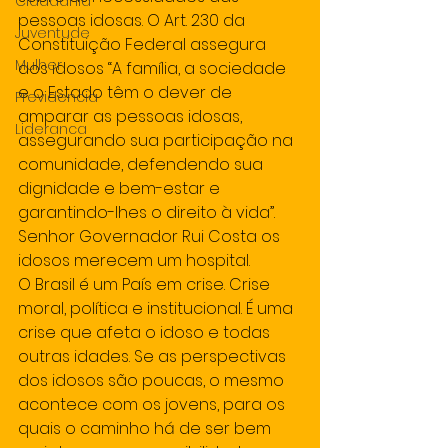
Cidadania
pessoas idosas. O Art. 230 da 
Juventude
Constituição Federal assegura 
Mulher
aos idosos “A família, a sociedade 
e o Estado têm o dever de 
Previdencia
amparar as pessoas idosas, 
Lideranca
assegurando sua participação na 
comunidade, defendendo sua 
dignidade e bem-estar e 
garantindo-lhes o direito à vida”. 
Senhor Governador Rui Costa os 
idosos merecem um hospital.
O Brasil é um País em crise. Crise 
moral, política e institucional. É uma 
crise que afeta o idoso e todas 
outras idades. Se as perspectivas 
dos idosos são poucas, o mesmo 
acontece com os jovens, para os 
quais o caminho há de ser bem 