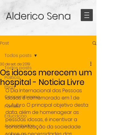
Alderico Sena
Post
Todos posts
30 de set. de 2019
Todos posts
Os idosos merecem um
Politica
hospital - Noticia Livre
Etica
O Dia Internacional das Pessoas 
Cooperativismo
Idosas é comemorado em 1 de 
outubro. O principal objetivo desta 
Familia
data, além de homenagear as 
Educação
pessoas idosas, é incentivar a 
Aposentados
conscientização da sociedade 
sobre as necessidades das 