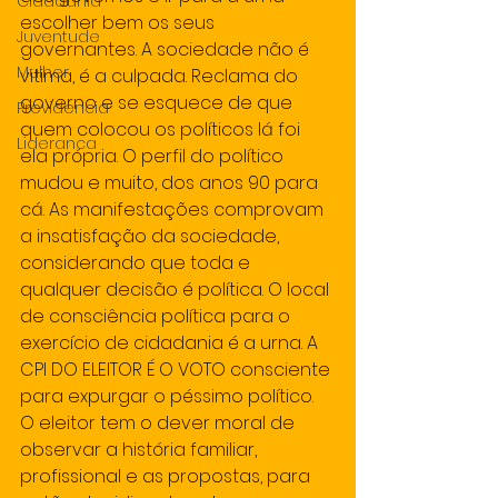
Cidadania
escolher bem os seus 
Juventude
governantes. A sociedade não é 
Mulher
vitima, é a culpada. Reclama do 
governo e se esquece de que 
Previdencia
quem colocou os políticos lá foi 
Lideranca
ela própria. O perfil do político 
mudou e muito, dos anos 90 para 
cá. As manifestações comprovam 
a insatisfação da sociedade, 
considerando que toda e 
qualquer decisão é política. O local 
de consciência política para o 
exercício de cidadania é a urna. A 
CPI DO ELEITOR É O VOTO consciente 
para expurgar o péssimo político. 
O eleitor tem o dever moral de 
observar a história familiar, 
profissional e as propostas, para 