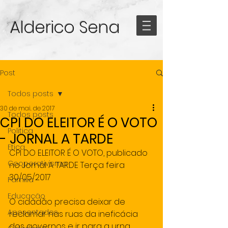
Alderico Sena
Post
Todos posts
30 de mai. de 2017
Todos posts
CPI DO ELEITOR É O VOTO
Politica
- JORNAL A TARDE
Etica
CPI DO ELEITOR É O VOTO, publicado 
Cooperativismo
no Jornal A TARDE Terça feira 
30/05/2017
Familia
Educação
O cidadão precisa deixar de 
Aposentados
reclamar nas ruas da ineficácia 
dos governos e ir para a urna 