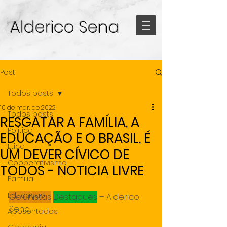
Alderico Sena
Post
Todos posts
10 de mar. de 2022
Todos posts
RESGATAR A FAMÍLIA, A
Politica
EDUCAÇÃO E O BRASIL, É
Etica
UM DEVER CÍVICO DE
Cooperativismo
TODOS - NOTICIA LIVRE
Familia
Educação
Colunistas
Destaques
 – Alderico 
Sena
Aposentados