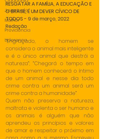
Cidadania
RESGATAR A FAMÍLIA, A EDUCAÇÃO E 
Juventude
O BRASIL, É UM DEVER CÍVICO DE 
TODOS -
 9 de março, 2022
Mulher
Redação 
Previdencia
Lideranca
“Engraçado, o homem se 
considera o animal mais inteligente 
e é o único animal que destrói a 
natureza”; “Chegará o tempo em 
que o homem conhecerá o íntimo 
de um animal e nesse dia todo 
crime contra um animal será um 
crime contra a humanidade”.
Quem não preserva a natureza, 
maltrata e violenta o ser humano e 
os animais é alguém que não 
aprendeu os princípios e valores 
de amar e respeitar o próximo em 
casa como a si mesmo. Escreveu 