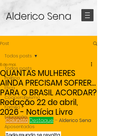
Alderico Sena
Post
Todos posts
8 de mai.
Todos posts
QUANTAS MULHERES
Politica
AINDA PRECISAM SOFRER…
Etica
PARA O BRASIL ACORDAR?
Cooperativismo
Redação 22 de abril,
Familia
2026 - Notícia Livre
Educação
Colunista
Destaque
 – 
Alderico Sena
Aposentados
Todo mundo se revolta.