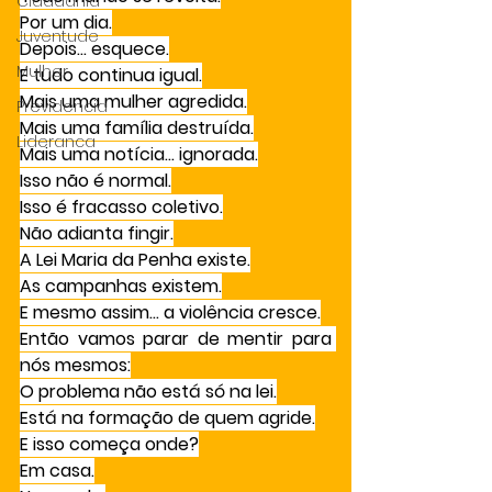
Cidadania
Por um dia.
Juventude
Depois… esquece.
Mulher
E tudo continua igual.
Mais uma mulher agredida.
Previdencia
Mais uma família destruída.
Lideranca
Mais uma notícia… ignorada.
Isso não é normal.
Isso é fracasso coletivo.
Não adianta fingir.
A Lei Maria da Penha existe.
As campanhas existem.
E mesmo assim… a violência cresce.
Então vamos parar de mentir para 
nós mesmos:
O problema não está só na lei.
Está na formação de quem agride.
E isso começa onde?
Em casa.