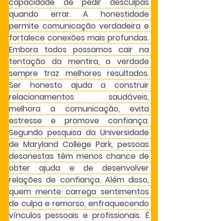
capacidade de pedir desculpas 
quando errar. A honestidade 
permite comunicação verdadeira e 
fortalece conexões mais profundas. 
Embora todos possamos cair na 
tentação da mentira, a verdade 
sempre traz melhores resultados. 
Ser honesto ajuda a construir 
relacionamentos saudáveis, 
melhora a comunicação, evita 
estresse e promove confiança. 
Segundo pesquisa da Universidade 
de Maryland College Park, pessoas 
desonestas têm menos chance de 
obter ajuda e de desenvolver 
relações de confiança. Além disso, 
quem mente carrega sentimentos 
de culpa e remorso, enfraquecendo 
vínculos pessoais e profissionais. É 