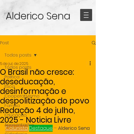
Alderico Sena
Post
Todos posts
5 de jul. de 2025
Todos posts
O Brasil não cresce:
Politica
deseducação,
Etica
desinformação e
Cooperativismo
despolitização do povo
Familia
Redação 4 de julho,
Educação
2025 - Noticia Livre
Aposentados
Colunista
Destaque
 – 
Alderico Sena