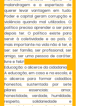
malandragem e a esperteza de 
querer levar vantagem em tudo. 
Poder e capital geram corrupção e 
violência quando mal utilizados. O 
político precisa aprender a ser para 
depois ter. O político existe para 
servir à coletividade e ao país. O 
mais importante na vida não é ter, é 
ser: ser família, ser profissional, ser 
amigo, ser uma pessoa de caráter, 
livre e feliz!
Educação: o alicerce da cidadania
A educação, em casa e na escola, é 
o alicerce para formar cidadãos 
honestos, sustentada por sete 
pilares essenciais: amor, 
honestidade, verdade, humildade, 
respeito, solidariedade e 