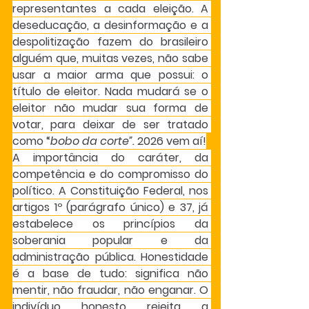
representantes a cada eleição. A 
deseducação, a desinformação e a 
despolitização fazem do brasileiro 
alguém que, muitas vezes, não sabe 
usar a maior arma que possui: o 
título de eleitor. Nada mudará se o 
eleitor não mudar sua forma de 
votar, para deixar de ser tratado 
como “
bobo da corte”.
 2026 vem aí!
A importância do caráter, da 
competência e do compromisso do 
político. A Constituição Federal, nos 
artigos 1º (parágrafo único) e 37, já 
estabelece os princípios da 
soberania popular e da 
administração pública. Honestidade 
é a base de tudo: significa não 
mentir, não fraudar, não enganar. O 
indivíduo honesto rejeita a 