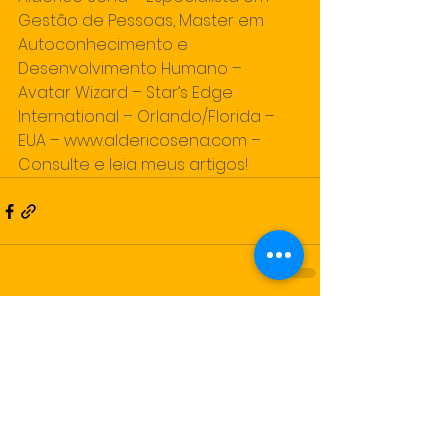
Gestão de Pessoas, Master em 
Autoconhecimento e 
Desenvolvimento Humano – 
Avatar Wizard – Star’s Edge 
International – Orlando/Florida – 
EUA – www.aldericosena.com – 
Consulte e leia meus artigos!
Comentários
Escreva um comentário