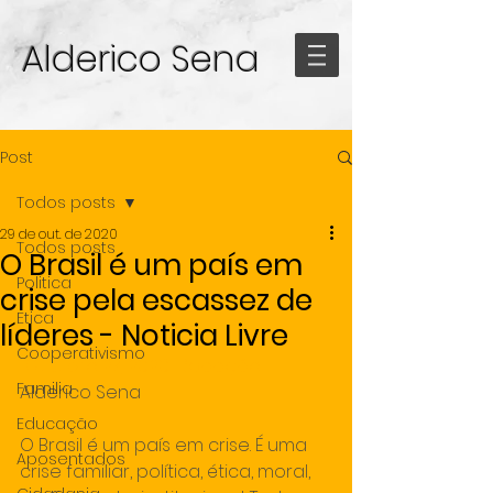
Alderico Sena
Post
Todos posts
29 de out. de 2020
Todos posts
O Brasil é um país em
Politica
crise pela escassez de
Etica
líderes - Noticia Livre
Cooperativismo
 Outubro 27, 2020
Redação 
Familia
Alderico Sena
Educação
O Brasil é um país em crise. É uma 
Aposentados
crise familiar, política, ética, moral, 