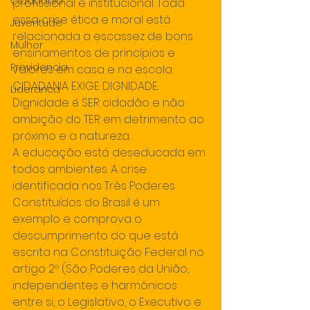
Cidadania
profissional e institucional. Toda 
essa crise ética e moral está 
Juventude
relacionada a escassez de bons 
Mulher
ensinamentos de princípios e 
Previdencia
valores em casa e na escola. 
CIDADANIA EXIGE DIGNIDADE. 
Lideranca
Dignidade é SER cidadão e não 
ambição do TER em detrimento ao 
próximo e a natureza.
A educação está deseducada em 
todos ambientes. A crise 
identificada nos Três Poderes 
Constituídos do Brasil é um 
exemplo e comprova o 
descumprimento do que está 
escrita na Constituição Federal no 
artigo 2º (São Poderes da União, 
independentes e harmônicos 
entre si, o Legislativo, o Executivo e 