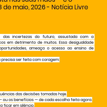
de maio, 2026 - Notícia Livre
e das incertezas do futuro, assustada com a 
s em detrimento de muitos. Essa desigualdade 
z oportunidades, ameaça o acesso ao ensino de 
a precisa ser feita com coragem:
uências das decisões tomadas hoje.
— ou os benefícios — de cada escolha feita agora.
 ficar em silêncio.