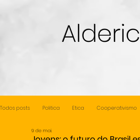
Alderi
Todos posts
Politica
Etica
Cooperativismo
9 de mai.
Cidadania
Juventude
Mulher
Previde
Jovens: o futuro do Brasil 