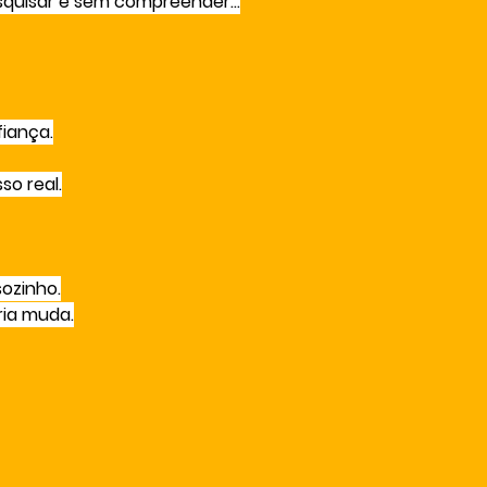
squisar e sem compreender…
iança.
so real.
ozinho.
ria muda.