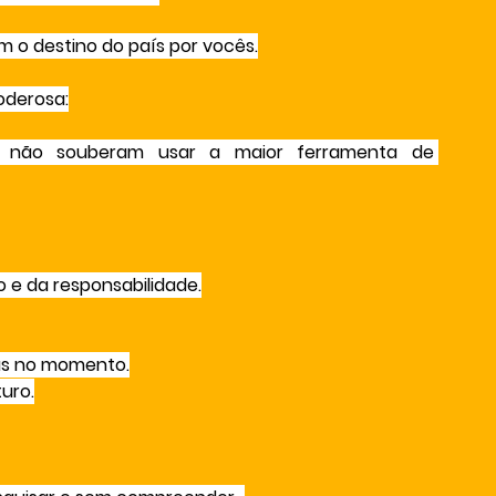
m o destino do país por vocês.
oderosa:
os não souberam usar a maior ferramenta de 
 e da responsabilidade.
as no momento.
uro.