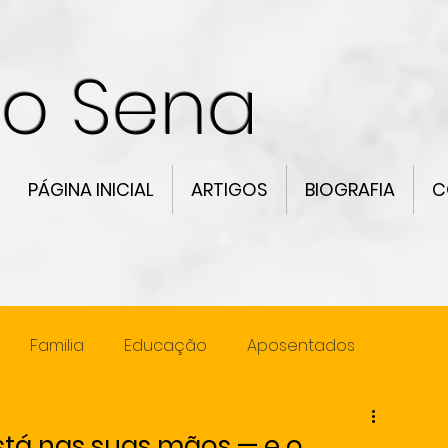
co Sena
PÁGINA INICIAL
ARTIGOS
BIOGRAFIA
C
Familia
Educação
Aposentados
ncia
Lideranca
está nas suas mãos — e o