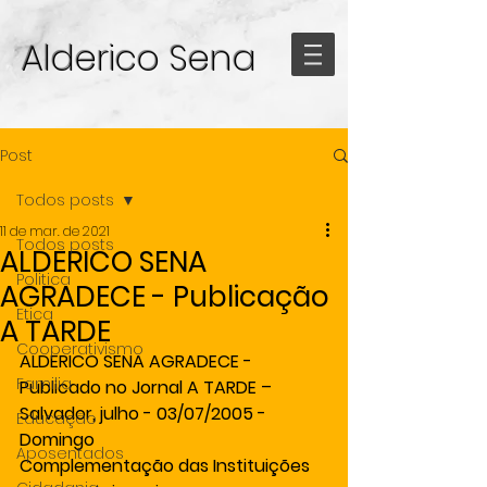
Alderico Sena
Post
Todos posts
11 de mar. de 2021
Todos posts
ALDERICO SENA
Politica
AGRADECE - Publicação
Etica
A TARDE
Cooperativismo
ALDERICO SENA AGRADECE - 
Familia
Publicado no Jornal A TARDE – 
Salvador, julho - 03/07/2005 - 
Educação
Domingo
Aposentados
Complementação das Instituições 