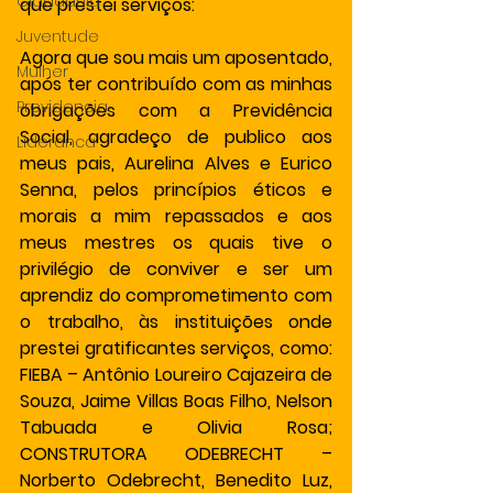
Cidadania
que prestei serviços:
Juventude
Agora que sou mais um aposentado, 
Mulher
após ter contribuído com as minhas 
Previdencia
obrigações com a Previdência 
Social, agradeço de publico aos 
Lideranca
meus pais, Aurelina Alves e Eurico 
Senna, pelos princípios éticos e 
morais a mim repassados e aos 
meus mestres os quais tive o 
privilégio de conviver e ser um 
aprendiz do comprometimento com 
o trabalho, às instituições onde 
prestei gratificantes serviços, como: 
FIEBA – Antônio Loureiro Cajazeira de 
Souza, Jaime Villas Boas Filho, Nelson 
Tabuada e Olivia Rosa; 
CONSTRUTORA ODEBRECHT – 
Norberto Odebrecht, Benedito Luz, 