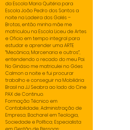
da Escola Maria Quitéria para 
Escola João Pedro dos Santos a 
noite na Ladeira dos Galés – 
Brotas, então minha mãe me 
matriculou na Escola Liceu de Artes 
e Oficio em tempo integral para 
estudar e aprender uma ARTE 
“Mecânica, Marcenaria e outros”, 
entendendo o recado do meu Pai. 
No Ginásio me matriculei no Góes 
Calmon a noite e fui procurar 
trabalho e conseguir na Mobiliária 
Brasil na J.J Seabra ao lado do Cine 
PAX de Continuo.
Formação: Técnico em 
Contabilidade; Administração de 
Empresa; Bacharel em Teologia, 
Sociedade e Política; Especialista 
em Gestão de Pessoas; 