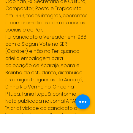
Capinan, Ex-Secretário de Cultura, 
Compositor, Poeta e Tropicalista 
em 1996, todos íntegros, coerentes 
e comprometidos com as causas 
sociais e do País.
Fui candidato a Vereador em 1988 
com o Slogan: Vote no SER 
(Caráter) e não no Ter, quando 
criei a embalagem para 
colocação de Acarajé, Abará e 
Bolinho de estudante, distribuído 
às amigas freguesas de Acarajé, 
Dinha Rio Vermelho, Chica na 
Pituba, Tania Itapuã, conforme 
Nota publicada no Jornal A TARDE 
“A criatividade do candidato a 
Vereador Alderico Sena”, dentre 
outras em Salvador; 1990 
candidato a Deputado Estadual e 