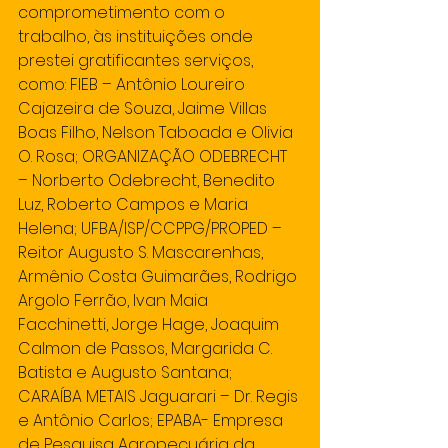
comprometimento com o 
trabalho, às instituições onde 
prestei gratificantes serviços, 
como: FIEB – Antônio Loureiro 
Cajazeira de Souza, Jaime Villas 
Boas Filho, Nelson Taboada e Olivia 
O. Rosa; ORGANIZAÇÃO ODEBRECHT 
– Norberto Odebrecht, Benedito 
Luz, Roberto Campos e Maria 
Helena; UFBA/ISP/CCPPG/PROPED – 
Reitor Augusto S. Mascarenhas, 
Armênio Costa Guimarães, Rodrigo 
Argolo Ferrão, Ivan Maia 
Facchinetti, Jorge Hage, Joaquim 
Calmon de Passos, Margarida C. 
Batista e Augusto Santana; 
CARAÍBA METAIS Jaguarari – Dr. Regis 
e Antônio Carlos; EPABA- Empresa 
de Pesquisa Agropecuária da 