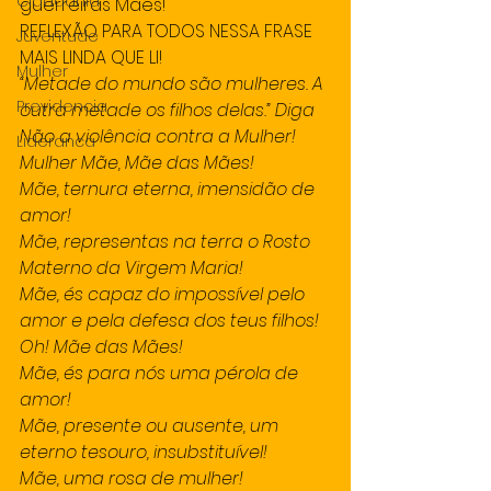
Cidadania
guerreiras Mães!
REFLEXÃO PARA TODOS NESSA FRASE 
Juventude
MAIS LINDA QUE LI!
Mulher
“Metade do mundo são mulheres. A 
Previdencia
outra metade os filhos delas.” Diga 
Não a violência contra a Mulher!
Lideranca
Mulher Mãe, Mãe das Mães!
Mãe, ternura eterna, imensidão de 
amor!
Mãe, representas na terra o Rosto 
Materno da Virgem Maria!
Mãe, és capaz do impossível pelo 
amor e pela defesa dos teus filhos!
Oh! Mãe das Mães!
Mãe, és para nós uma pérola de 
amor!
Mãe, presente ou ausente, um 
eterno tesouro, insubstituível!
Mãe, uma rosa de mulher! 