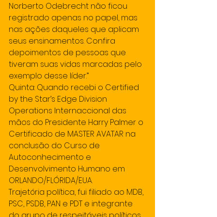
Norberto Odebrecht não ficou 
registrado apenas no papel, mas 
nas ações daqueles que aplicam 
seus ensinamentos. Confira 
depoimentos de pessoas que 
tiveram suas vidas marcadas pelo 
exemplo desse líder.”
Quinta: Quando recebi o Certified 
by the Star’s Edge Division 
Operations Internaccional das 
mãos do Presidente Harry Palmer o 
Certificado de MASTER AVATAR na 
conclusão do Curso de 
Autoconhecimento e 
Desenvolvimento Humano em 
ORLANDO/FLÓRIDA/EUA.
Trajetória política, fui filiado ao MDB, 
PSC, PSDB, PAN e PDT e integrante 
do grupo de respeitáveis políticos 