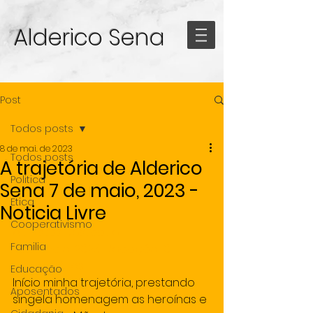
Alderico Sena
Post
Todos posts
8 de mai. de 2023
Todos posts
A trajetória de Alderico
Politica
Sena 7 de maio, 2023 -
Etica
Noticia Livre
Cooperativismo
olunistas
Destaque
Familia
 7 de maio, 2023
Redação 
 0 
comentários
Educação
Início minha trajetória, prestando 
Aposentados
singela homenagem as heroínas e 