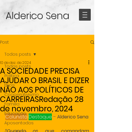
Alderico Sena
Post
Todos posts
10 de dez. de 2024
Todos posts
A SOCIEDADE PRECISA
Politica
AJUDAR O BRASIL E DIZER
Etica
NÃO AOS POLÍTICOS DE
Cooperativismo
CARREIRASRedação 28
Familia
de novembro, 2024
Educação
Colunista
Destaque
 – 
Alderico Sena
Aposentados
“Quando os que comandam 