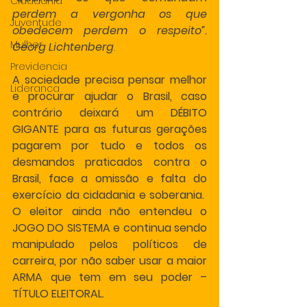
Cidadania
perdem a vergonha os que 
Juventude
obedecem perdem o respeito”. 
Mulher
Georg Lichtenberg
.
Previdencia
A sociedade precisa pensar melhor 
Lideranca
e procurar ajudar o Brasil, caso 
contrário deixará um DÉBITO 
GIGANTE para as futuras gerações 
pagarem por tudo e todos os 
desmandos praticados contra o 
Brasil, face a omissão e falta do 
exercício da cidadania e soberania.  
O eleitor ainda não entendeu o 
JOGO DO SISTEMA e continua sendo 
manipulado pelos políticos de 
carreira, por não saber usar a maior 
ARMA que tem em seu poder – 
TÍTULO ELEITORAL. 