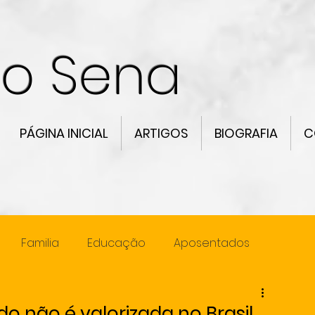
co Sena
PÁGINA INICIAL
ARTIGOS
BIOGRAFIA
C
Familia
Educação
Aposentados
ncia
Lideranca
o não é valorizada no Brasil