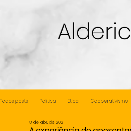
Alderi
Todos posts
Politica
Etica
Cooperativismo
8 de abr. de 2021
Cidadania
Juventude
Mulher
Previde
A experiência do aposentad