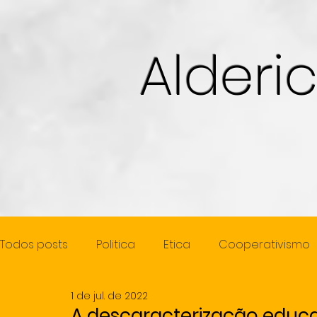
Alderi
Todos posts
Politica
Etica
Cooperativismo
1 de jul. de 2022
Cidadania
Juventude
Mulher
Previde
A descaracterização educa