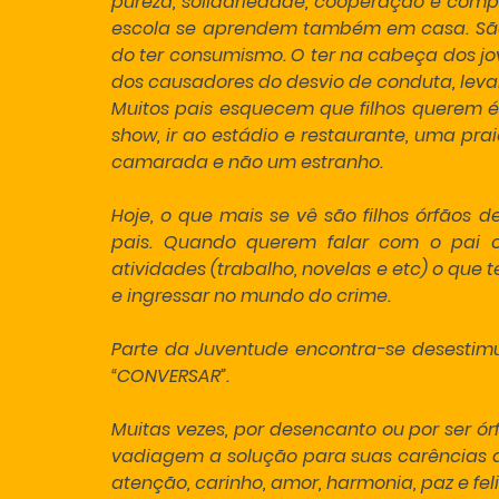
pureza, solidariedade, cooperação e compa
escola se aprendem também em casa. São p
do ter consumismo. O ter na cabeça dos jo
dos causadores do desvio de conduta, lev
Muitos pais esquecem que filhos querem é 
show, ir ao estádio e restaurante, uma praia
camarada e não um estranho.
Hoje, o que mais se vê são filhos órfãos de
pais. Quando querem falar com o pai 
atividades (trabalho, novelas e etc) o que 
e ingressar no mundo do crime.
Parte da Juventude encontra-se desestim
“CONVERSAR”.
Muitas vezes, por desencanto ou por ser órf
vadiagem a solução para suas carências q
atenção, carinho, amor, harmonia, paz e fel