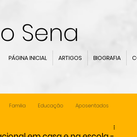
co Sena
PÁGINA INICIAL
ARTIGOS
BIOGRAFIA
C
Familia
Educação
Aposentados
ncia
Lideranca
cional em casa e na escola -