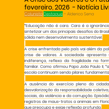
fevereiro, 2026 - Notícia Liv
Colunista
Destaque
 – Alderico Sena
“Educação não é cara. Cara é a ignorância
sintetizar um dos principais desafios do Bra
sólida nem desenvolvimento sustentável.
A crise enfrentada pelo país vai além da po
crise de valores. A sociedade apresenta s
indiferença, reflexo da fragilidade na fo
familiar. Como afirmou Papa João Paulo II, “
escola continuam sendo pilares fundamentai
A ausência do exercício pleno da cidada
desvalorização da responsabilidade coletiva
sociais, da violência e da corrupção. Episód
registros de maus-tratos a animais em Floria
que preocupa e exige reflexão profunda.