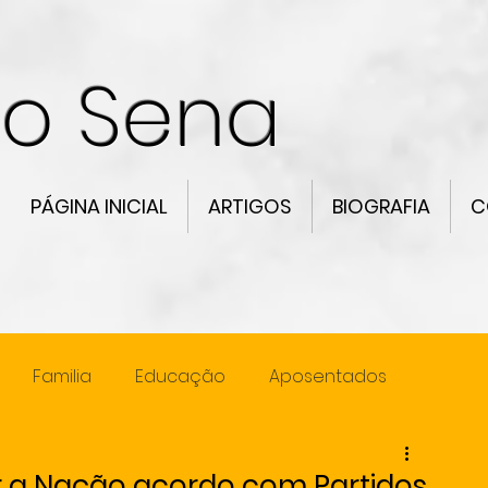
co Sena
PÁGINA INICIAL
ARTIGOS
BIOGRAFIA
C
Familia
Educação
Aposentados
ncia
Lideranca
r a Nação acordo com Partidos