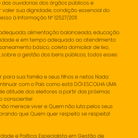
 das ouvidorias dos órgãos públicos e 
r valer sua dignidade, condição essencial do 
sso à Informação Nº 12.527/2011.
ia adequada, alimentação balanceada, educação 
alidade e em tempo adequado ao atendimento 
saneamento básico, coleta domiciliar de lixo, 
 sobre a gestão dos bens públicos, todos esses 
 para sua família e seus filhos e netos. Nada 
ontinuar com o País como está: DÓI ESCOLHA UMA 
 atitude dos eleitores a partir das próximas 
to consciente!
 não merece viver e Quem não luta pelos seus 
mbrando que: Quem quer respeito se respeita! 
dade e Política, Especialista em Gestão de 