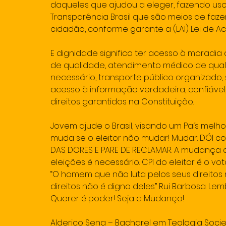
daqueles que ajudou a eleger, fazendo uso
Transparência Brasil que são meios de faze
cidadão, conforme garante a (LAI) Lei de Ace
E dignidade significa ter acesso à morad
de qualidade, atendimento médico de qu
necessário, transporte público organizado, 
acesso à informação verdadeira, confiável,
direitos garantidos na Constituição.
Jovem ajude o Brasil, visando um País melhor
muda se o eleitor não mudar! Mudar: DÓI c
DAS DORES E PARE DE RECLAMAR. A mudança de
eleições é necessário. CPI do eleitor é o vo
“O homem que não luta pelos seus direitos
direitos não é digno deles” Rui Barbosa. Le
Querer é poder! Seja a Mudança!
Alderico Sena – Bacharel em Teologia Socie