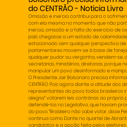
do CENTRÃO - Noticia Livre
Omissão e inercia contribui para o sofrimen
com ela mesma no momento que não partici
inercia, omissão e a falta do exercício de 
país chegasse a um estado de calamidade 
estacionado sem qualquer perspectiva de c
parlamentares movem-se à base de farejar
qualquer pudor ou vergonha, vendem-se, 
secretarias, ministérios, diretorias, porque
manipular um povo desinformado e manipu
O Presidente Jair Bolsonaro precisa inform
CENTRÂO. Pois agora diante a atitude dos 
representantes do povo todos brasileiros ir
alegria” votarem leis contrárias ao própri
defendê-los no Legislativo, que haviam pro
do povo. “Brasileiro não sabe votar, disse P
continua como Dante no quartel de Abrante
candidatos e a opção feita pelos eleitores