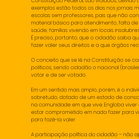
Constituição Federal, são violados, devido 
exemplos estão todos os dias nos jornais: ma
escolas sem professores, pais que não cons
material básico para atendimento, falta d
saúde; famílias vivendo em locais insalubre
É preciso, portanto, que o cidadão saiba qu
fazer valer seus direitos e a que órgãos re
O conceito que se lê na Constituição se con
políticos, sendo cidadão o nacional (brasilei
votar e de ser votado.
Em um sentido mais amplo, porém, é o indivídu
sobretudo, dotado de um estado de consci
na comunidade em que vive. Engloba viver c
estar comprometido em nada fazer para vio
para fazê-la valer.
A participação política do cidadão – não