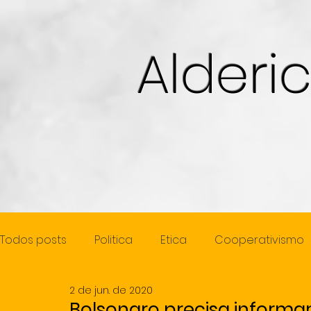
Alderi
Todos posts
Politica
Etica
Cooperativismo
2 de jun. de 2020
Cidadania
Juventude
Mulher
Previde
Bolsonaro precisa informa