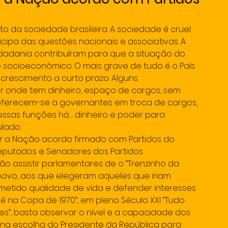
to da sociedade brasileira. A sociedade é cruel 
pa das questões nacionais e associativas. A 
cidadania contribuíram para que a situação do 
socioeconômico. O mais grave de tudo é o País 
rescimento a curto prazo. Alguns 
 onde tem dinheiro, espaço de cargos, sem 
oferecem-se a governantes em troca de cargos, 
 nessas funções há… dinheiro e poder para 
lado.
ar a Nação acordo firmado com Partidos do 
deputados e Senadores dos Partidos 
ão assistir parlamentares de o “Trenzinho da 
o povo, aos que elegeram aqueles que iriam 
metido qualidade de vida e defender interesses 
elé na Copa de 1970”, em pleno Século XXI “Tudo 
s”, basta observar o nível e a capacidade dos 
 na escolha do Presidente da República para 