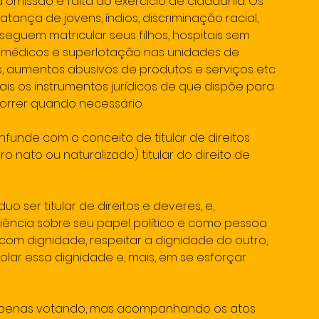
a omissão e falta do exercício de cidadania. Os 
tança de jovens, índios, discriminação racial, 
eguem matricular seus filhos, hospitais sem 
e médicos e superlotação nas unidades de 
s, aumentos abusivos de produtos e serviços etc. 
ais os instrumentos jurídicos de que dispõe para 
correr quando necessário.
funde com o conceito de titular de direitos 
ro nato ou naturalizado) titular do direito de 
o ser titular de direitos e deveres, e, 
ência sobre seu papel político e como pessoa 
om dignidade, respeitar a dignidade do outro, 
lar essa dignidade e, mais, em se esforçar 
 apenas votando, mas acompanhando os atos 