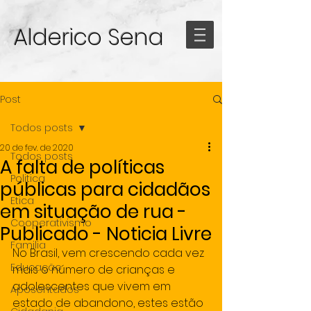
Alderico Sena
Post
Todos posts
20 de fev. de 2020
Todos posts
A falta de políticas
Politica
públicas para cidadãos
Etica
em situação de rua -
Cooperativismo
Publicado - Noticia Livre
Familia
No Brasil, vem crescendo cada vez 
Educação
mais o número de crianças e 
adolescentes que vivem em 
Aposentados
estado de abandono, estes estão 