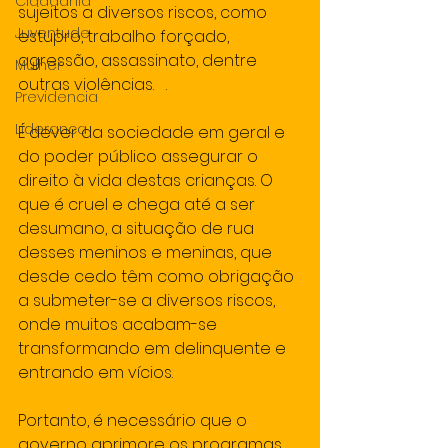
Cidadania
sujeitos a diversos riscos, como 
Juventude
estupro, trabalho forçado, 
agressão, assassinato, dentre 
Mulher
outras violências.   .
Previdencia
Lideranca
É dever da sociedade em geral e 
do poder público assegurar o 
direito à vida destas crianças. O 
que é cruel e chega até a ser 
desumano, a situação de rua 
desses meninos e meninas, que 
desde cedo têm como obrigação 
a submeter-se a diversos riscos, 
onde muitos acabam-se 
transformando em delinquente e 
entrando em vícios.
Portanto, é necessário que o 
governo aprimore os programas 