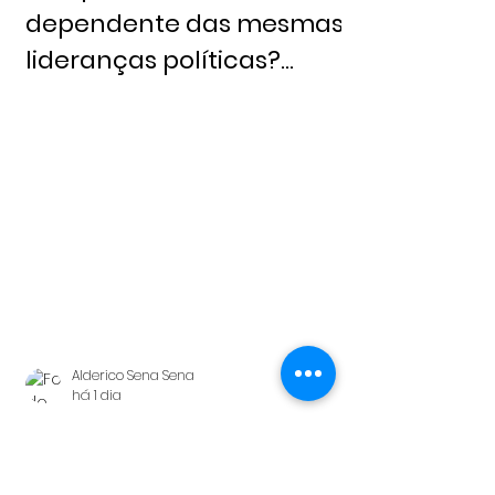
dependente das mesmas
lideranças políticas?
Redação 6 de agosto,
2026 - Notícia Livre
Alderico Sena Sena
há 1 dia
O Congresso é o reflexo do
voto do eleitor Redação 1