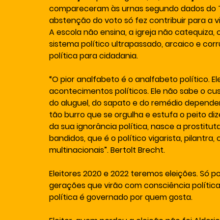
compareceram às urnas segundo dados do Trib
abstenção do voto só fez contribuir para a vi
A escola não ensina, a igreja não catequiza,
sistema político ultrapassado, arcaico e co
política para cidadania. 
“O pior analfabeto é o analfabeto político. E
acontecimentos políticos. Ele não sabe o custo
do aluguel, do sapato e do remédio dependem 
tão burro que se orgulha e estufa o peito diz
da sua ignorância política, nasce a prostitu
bandidos, que é o político vigarista, pilantra
multinacionais”. Bertolt Brecht.
Eleitores 2020 e 2022 teremos eleições. Só p
gerações que virão com consciência política
política é governado por quem gosta.  