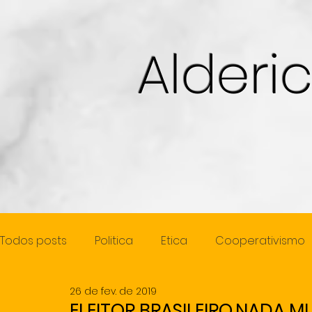
Alderi
Todos posts
Politica
Etica
Cooperativismo
26 de fev. de 2019
Cidadania
Juventude
Mulher
Previde
ELEITOR BRASILEIRO,NADA 