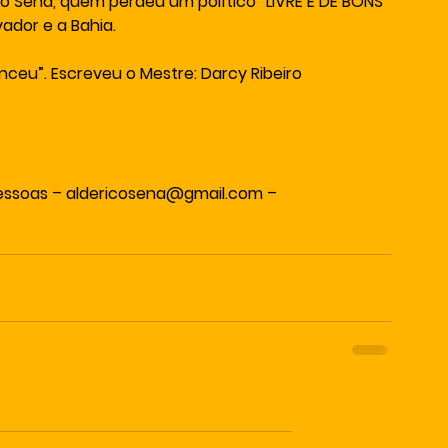
ico Sena, quem perdeu um político “LIVRE E DE BONS 
ador e a Bahia.
ceu”. Escreveu o Mestre: Darcy Ribeiro 
Pessoas – aldericosena@gmail.com – 