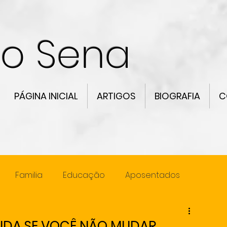
co Sena
PÁGINA INICIAL
ARTIGOS
BIOGRAFIA
C
Familia
Educação
Aposentados
ncia
Lideranca
MUDA SE VOCÊ NÃO MUDAR