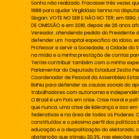
Sonho não realizado. Fracassei três vezes qu
1988 para ajudar Virgildásio Senna na disput
Slogan: VOTE NO SER E NÃO NO TER; em 1990,
DE OMISSÃO e em 2016, depois de 26 anos afas
Vereador, atendendo pedido do Presidente 
defender um  hospital especifico do idoso, 
Professor e servir a Sociedade, a Cidade do
na mídia e a minha prestação de contas para o
Tentei contribuir também com a minha experiê
Parlamentar do Deputado Estadual Zezito 
Coordenador de Pessoal da Assembleia Estadu
Bahia para defender as causas sociais do apo
trabalhadores com autonomia e independênci
O Brasil é um País em crise. Crise moral e pol
que nunca, uma crise de liderança e isso em 
federativas e na área de todos os Poderes. 
constituídos e o péssimo perfil dos políticos 
educação e a despolitização do eleitorado,
abstenção que atingiu 20,3%, nas eleições de