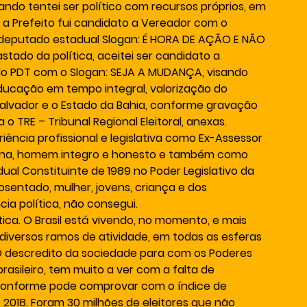
ando tentei ser político com recursos próprios, em 
a a Prefeito fui candidato a Vereador com o 
 deputado estadual Slogan: É HORA DE AÇÃO E NÃO 
tado da política, aceitei ser candidato a 
do PDT com o Slogan: SEJA A MUDANÇA, visando 
educação em tempo integral, valorização do 
 Salvador e o Estado da Bahia, conforme gravação 
 TRE – Tribunal Regional Eleitoral, anexas.
ncia profissional e legislativa como Ex-Assessor 
Pena, homem integro e honesto e também como 
al Constituinte de 1989 no Poder Legislativo da 
sentado, mulher, jovens, criança e dos 
a política, não consegui.
ítica. O Brasil está vivendo, no momento, e mais 
diversos ramos de atividade, em todas as esferas 
O descredito da sociedade para com os Poderes 
brasileiro, tem muito a ver com a falta de 
 conforme pode comprovar com o índice de 
 2018. Foram 30 milhões de eleitores que não 