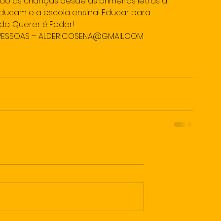
 as crianças desde as primeiras letras a 
 educam e a escola ensina! Educar para 
do. Querer é Poder!
E PESSOAS – ALDERICOSENA@GMAIL.COM