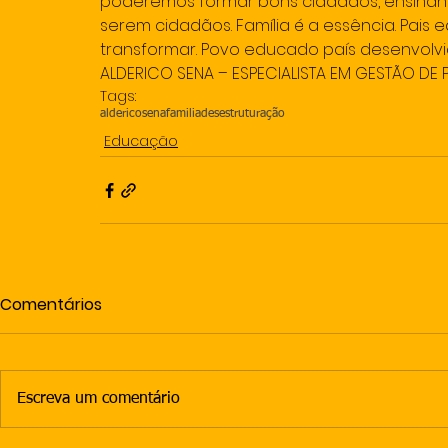
poderemos formar bons cidadãos, ensinando
serem cidadãos. Família é a essência. Pais
transformar. Povo educado país desenvolvi
ALDERICO SENA – ESPECIALISTA EM GESTÃO D
Tags:
aldericosena
familia
desestruturação
Educação
Comentários
Escreva um comentário