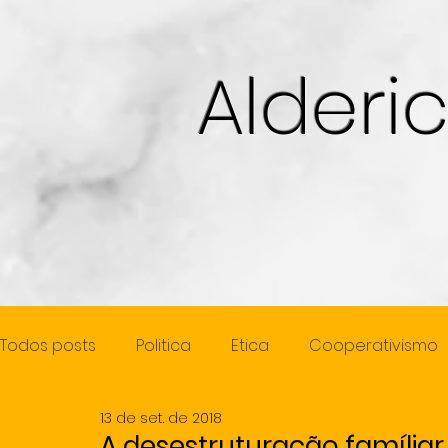
Alderi
Todos posts
Politica
Etica
Cooperativismo
13 de set. de 2018
Cidadania
Juventude
Mulher
Previde
A desestruturação família