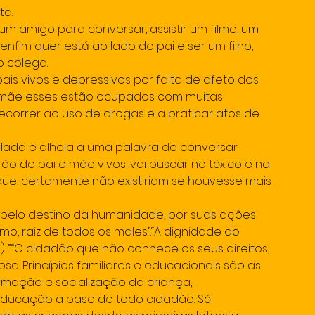
ta.
m amigo para conversar, assistir um filme, um 
 enfim quer está ao lado do pai e ser um filho, 
 colega.
pais vivos e depressivos por falta de afeto dos 
a mãe esses estão ocupados com muitas 
recorrer ao uso de drogas e a praticar atos de 
ada e alheia a uma palavra de conversar. 
ão de pai e mãe vivos, vai buscar no tóxico e na 
ue, certamente não existiriam se houvesse mais 
pelo destino da humanidade, por suas ações 
mo, raiz de todos os males”.“A dignidade do 
) ”.“O cidadão que não conhece os seus direitos, 
bosa. Princípios familiares e educacionais são as 
mação e socialização da criança, 
 educação a base de todo cidadão. Só 