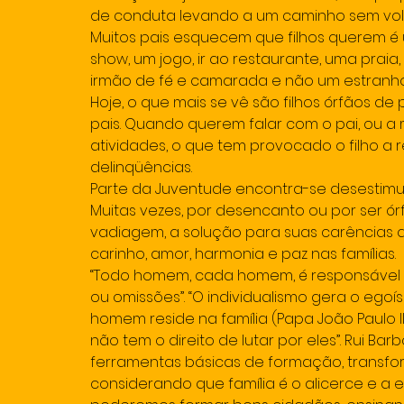
de conduta levando a um caminho sem vol
Muitos pais esquecem que filhos querem é u
show, um jogo, ir ao restaurante, uma praia,
irmão de fé e camarada e não um estranho
Hoje, o que mais se vê são filhos órfãos de 
pais. Quando querem falar com o pai, ou 
atividades, o que tem provocado o filho a 
delinqüências.
Parte da Juventude encontra-se desestimul
Muitas vezes, por desencanto ou por ser órf
vadiagem, a solução para suas carências q
carinho, amor, harmonia e paz nas famílias.
“Todo homem, cada homem, é responsável 
ou omissões”. “O individualismo gera o egoís
homem reside na família (Papa João Paulo II
não tem o direito de lutar por eles”. Rui Bar
ferramentas básicas de formação, transfor
considerando que família é o alicerce e a