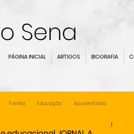
co Sena
PÁGINA INICIAL
ARTIGOS
BIOGRAFIA
C
Familia
Educação
Aposentados
ncia
Lideranca
r e educacional JORNAL A