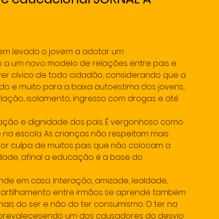
tem levado o jovem a adotar um 
a um novo modelo de relações entre pais e 
ever cívico de todo cidadão, considerando que a 
uído e muito para a baixa autoestima dos jovens, 
lação, isolamento, ingresso com drogas e até 
ação e dignidade dos pais. É vergonhoso como 
 na escola. As crianças não respeitam mais 
por culpa de muitos pais que não colocam a 
ade, afinal a educação é a base do 
ende em casa. Interação, amizade, lealdade, 
partilhamento entre irmãos se aprende também 
nais do ser e não do ter consumismo. O ter na 
 prevalecesendo um dos causadores do desvio 