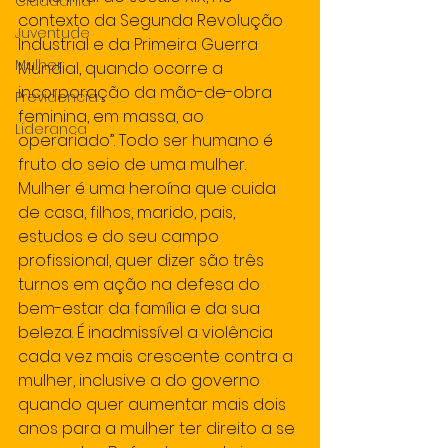
Cidadania
contexto da Segunda Revolução 
Juventude
Industrial e da Primeira Guerra 
Mulher
Mundial, quando ocorre a 
incorporação da mão-de-obra 
Previdencia
feminina, em massa, ao 
Lideranca
operariado”. Todo ser humano é 
fruto do seio de uma mulher. 
Mulher é uma heroína que cuida 
de casa, filhos, marido, pais, 
estudos e do seu campo 
profissional, quer dizer são três 
turnos em ação na defesa do 
bem-estar da família e da sua 
beleza. É inadmissível a violência 
cada vez mais crescente contra a 
mulher, inclusive a do governo 
quando quer aumentar mais dois 
anos para a mulher ter direito a se 