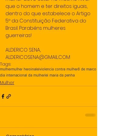
que o homem e ter direitos iguais, 
dentro do que estabelece o Artigo 
5º da Constituição Federativa do 
Brasil. Parabéns mulheres 
guerreiras! 
ALDERICO SENA, 
ALDERICOSENA@GMAIL.COM
Tags:
mulher
mulher heroina
lei
violencia contra mulher
8 de marco
dia internacional da mulher
lei maria da penha
Mulher