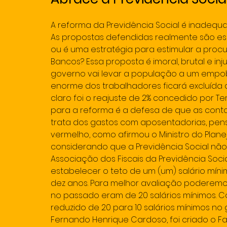
A reforma da Previdência Social é inadequa
As propostas defendidas realmente são es
ou é uma estratégia para estimular a procu
Bancos? Essa proposta é imoral, brutal e in
governo vai levar a população a um empo
enorme dos trabalhadores ficará excluída 
claro foi o reajuste de 2% concedido por Tem
para a reforma é a defesa de que as cont
trata dos gastos com aposentadorias, pensõ
vermelho, como afirmou o Ministro do Plane
considerando que a Previdência Social não 
Associação dos Fiscais da Previdência Socia
estabelecer o teto de um (um) salário mín
dez anos. Para melhor avaliação poderemos
no passado eram de 20 salários mínimos. Com
reduzido de 20 para 10 salários mínimos no
Fernando Henrique Cardoso, foi criado o Fa