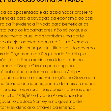
da ao aposentado e ao trabalhador brasileiro. 
senciais para a salvação da economia do país 
ra da Previdência Privada para beneficiar os 
justa para os trabalhadores, não só porque o 
brecimento cruel, mais também uma parte 
de almejar aposentadoria no futuro. Exemplo 
er. Uma das principais justificativas do governo 
as do Orçamento da Seguridade Social que 
es, assistência social e saúde estaria no 
jamento Dyogo Oliveira, puro engodo, 
é deficitária, conforme dados da Anfip – 
l, publicados na mídia. A intenção do Governo é 
imo às aposentadorias, dentro de mais ou menos 
 analisar os valores das aposentadorias que 
 a Lei 7.789/89, o teto da Previdência foi 
 governo de José Sarney, e no governo de 
tor Previdenciário, através da Emenda 