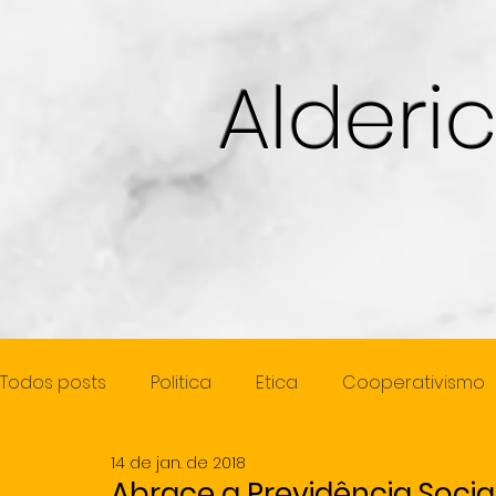
Alderi
Todos posts
Politica
Etica
Cooperativismo
14 de jan. de 2018
Cidadania
Juventude
Mulher
Previde
Abrace a Previdência Socia