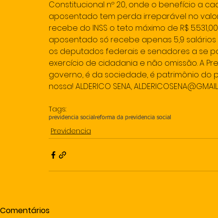
Constitucional nº 20, onde o benefício a ca
aposentado tem perda irreparável no valor
recebe do INSS o teto máximo de R$ 5.531,00, 
aposentado só recebe apenas 5,9 salários m
os deputados federais e senadores a se po
exercício de cidadania e não omissão. A Pre
governo, é da sociedade, é patrimônio do pov
nossa! ALDERICO SENA, ALDERICOSENA@GMAI
Tags:
previdencia social
reforma da previdencia social
Previdencia
Comentários