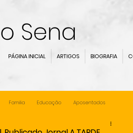
co Sena
PÁGINA INICIAL
ARTIGOS
BIOGRAFIA
C
Familia
Educação
Aposentados
ncia
Lideranca
l, Publicado Jornal A TARDE