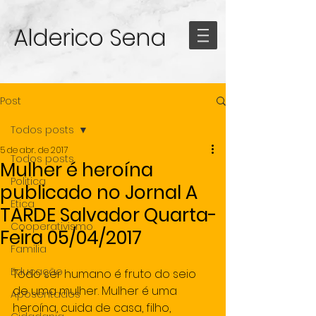
Alderico Sena
Post
Todos posts
5 de abr. de 2017
Todos posts
Mulher é heroína
Politica
publicado no Jornal A
Etica
TARDE Salvador Quarta-
Cooperativismo
Feira 05/04/2017
Familia
Educação
Todo ser humano é fruto do seio 
de uma mulher. Mulher é uma 
Aposentados
heroína, cuida de casa, filho, 