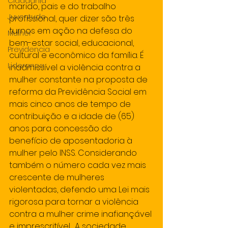
Cidadania
marido, pais e do trabalho 
Juventude
profissional, quer dizer são três 
turnos em ação na defesa do 
Mulher
bem-estar social, educacional, 
Previdencia
cultural e econômico da família. É 
Lideranca
inadmissível a violência contra a 
mulher constante na proposta de 
reforma da Previdência Social em 
mais cinco anos de tempo de 
contribuição e a idade de (65) 
anos para concessão do 
benefício de aposentadoria à 
mulher pelo INSS. Considerando 
também o número cada vez mais 
crescente de mulheres 
violentadas, defendo uma Lei mais 
rigorosa para tornar a violência 
contra a mulher crime inafiançável 
e imprescritível.  A sociedade 