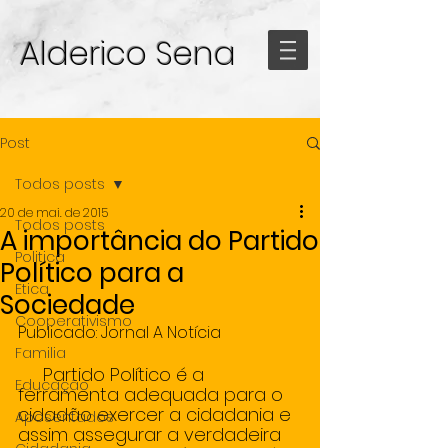
Alderico Sena
Post
Todos posts
20 de mai. de 2015
Todos posts
A importância do Partido
Politica
Político para a
Etica
Sociedade
Cooperativismo
Publicado: Jornal A Notícia  
Familia
     Partido Político é a 
Educação
ferramenta adequada para o 
cidadão exercer a cidadania e 
Aposentados
assim assegurar a verdadeira 