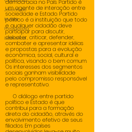
Cidadania
democracia no País. Partido é 
um agente de interação entre 
Juventude
sociedade e Estado. Partido 
político é a instituição que todo 
Mulher
e qualquer cidadão deve 
Previdencia
participar para discutir, 
debater, criticar, defender, 
Lideranca
combater e apresentar idéias 
e propostas para a evolução 
econômica, social, cultural e 
política, visando o bem comum. 
Os interesses dos segmentos 
sociais ganham visibilidade 
pelo compromisso responsável 
e representativo. 
     O diálogo entre partido 
político e Estado é que 
contribui para a formação 
direta do cidadão, através do 
envolvimento efetivo de seus 
filiados. Em países 
desenvolvidos leva-se muito 