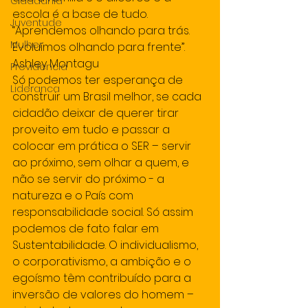
Cidadania
escola é a base de tudo. 
Juventude
“Aprendemos olhando para trás. 
Mulher
Evoluímos olhando para frente”. 
Ashley Montagu  
Previdencia
Só podemos ter esperança de 
Lideranca
construir um Brasil melhor, se cada 
cidadão deixar de querer tirar 
proveito em tudo e passar a 
colocar em prática o SER – servir 
ao próximo, sem olhar a quem, e 
não se servir do próximo - a 
natureza e o País com 
responsabilidade social. Só assim 
podemos de fato falar em 
Sustentabilidade. O individualismo, 
o corporativismo, a ambição e o 
egoísmo têm contribuído para a 
inversão de valores do homem – 