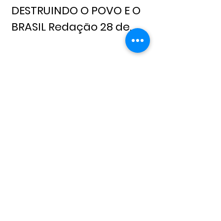
DESTRUINDO O POVO E O
BRASIL Redação 28 de
julho, 2026 Notícia Livre
Alderico Sena Sena
28 de jul.
Reclamar Não Muda o
Brasil Redação 22 de julho,