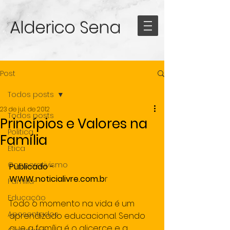
Alderico Sena
Post
Todos posts
23 de jul. de 2012
Todos posts
Princípios e Valores na
Politica
Família
Etica
Cooperativismo
Publicado - 
WWW.noticialivre.com.b
r 
Familia
Educação
Todo o momento na vida é um 
Aposentados
aprendizado educacional. Sendo 
que a família é o alicerce e a 