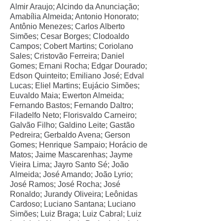
Almir Araujo; Alcindo da Anunciação;
Amabília Almeida; Antonio Honorato;
Antônio Menezes; Carlos Alberto
Simões; Cesar Borges; Clodoaldo
Campos; Cobert Martins; Coriolano
Sales; Cristovão Ferreira; Daniel
Gomes; Ernani Rocha; Edgar Dourado;
Edson Quinteito; Emiliano José; Edval
Lucas; Eliel Martins; Eujácio Simões;
Euvaldo Maia; Ewerton Almeida;
Fernando Bastos; Fernando Daltro;
Filadelfo Neto; Florisvaldo Carneiro;
Galvão Filho; Galdino Leite; Gastão
Pedreira; Gerbaldo Avena; Gerson
Gomes; Henrique Sampaio; Horácio de
Matos; Jaime Mascarenhas; Jayme
Vieira Lima; Jayro Santo Sé; João
Almeida; José Amando; João Lyrio;
José Ramos; José Rocha; José
Ronaldo; Jurandy Oliveira; Leônidas
Cardoso; Luciano Santana; Luciano
Simões; Luiz Braga; Luiz Cabral; Luiz